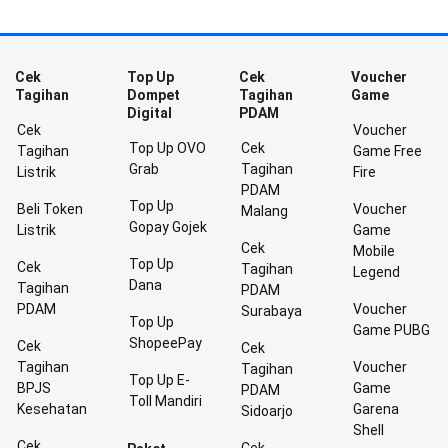
Cek
Top Up
Cek
Voucher
Tagihan
Dompet
Tagihan
Game
Digital
PDAM
Cek
Voucher
Top Up OVO
Cek
Tagihan
Game Free
Grab
Tagihan
Listrik
Fire
PDAM
Top Up
Beli Token
Voucher
Malang
Gopay Gojek
Listrik
Game
Cek
Mobile
Top Up
Cek
Tagihan
Legend
Dana
Tagihan
PDAM
PDAM
Voucher
Surabaya
Top Up
Game PUBG
ShopeePay
Cek
Cek
Tagihan
Voucher
Tagihan
Top Up E-
BPJS
Game
PDAM
Toll Mandiri
Kesehatan
Garena
Sidoarjo
Shell
Cek