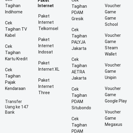
Cek
Paket
Tagihan
Internet
Voucher
Tagihan
Indihome
Game
PDAM
Paket
Game
Gresik
Internet
Cek
School
Telkomsel
Tagihan TV
Cek
Kabel
Voucher
Tagihan
Paket
Game
PALYJA
Internet
Cek
Steam
Jakarta
Indosat
Tagihan
Wallet
Kartu Kredit
Cek
Paket
Voucher
Tagihan
Internet XL
Cek
Game
AETRA
Tagihan
Unipin
Jakarta
Paket
Pajak
Internet
Kendaraan
Voucher
Cek
Three
Game
Tagihan
Google Play
Transfer
PDAM
Uang ke 147
Situbondo
Voucher
Bank
Game
Cek
Megaxus
Tagihan
PDAM