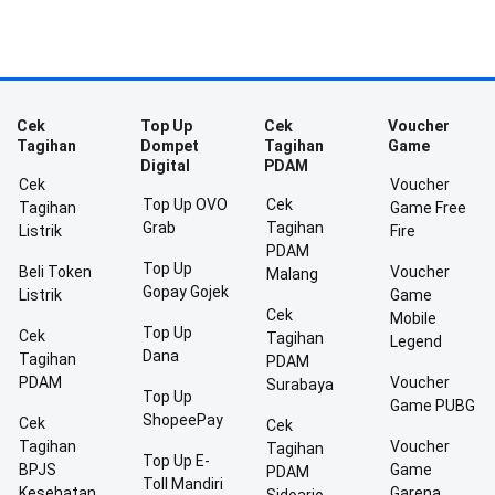
Cek
Top Up
Cek
Voucher
Tagihan
Dompet
Tagihan
Game
Digital
PDAM
Cek
Voucher
Top Up OVO
Cek
Tagihan
Game Free
Grab
Tagihan
Listrik
Fire
PDAM
Top Up
Beli Token
Voucher
Malang
Gopay Gojek
Listrik
Game
Cek
Mobile
Top Up
Cek
Tagihan
Legend
Dana
Tagihan
PDAM
PDAM
Voucher
Surabaya
Top Up
Game PUBG
ShopeePay
Cek
Cek
Tagihan
Voucher
Tagihan
Top Up E-
BPJS
Game
PDAM
Toll Mandiri
Kesehatan
Garena