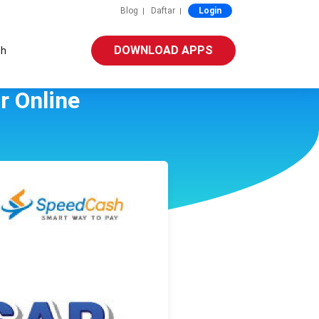
Blog
Daftar
Login
|
|
DOWNLOAD APPS
sh
 Online