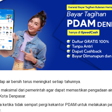
p air bersih terus meningkat setiap tahunnya.
r maksimal dari pemerintah agar dapat memastikan pengadaan air
Kota Denpasar.
ketika tidak sempat pergi kekantor PDAM untuk melakukan p
.