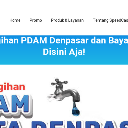
Home
Promo
Produk & Layanan
Tentang SpeedCa
ihan PDAM Denpasar dan Bayar
Disini Aja!