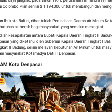
as daya jangkau, pada tahun 1971, perusahaan air minum ini me
lui Colombo Plan senilai $ 1.194.000 untuk membangun dan men
 Ibukota Bali ini, dibentuklah Perusahaan Daerah Air Minum Ko
utuhan air bersih bagi masyarakat yang semakin meningkat.
jadilah kesepakatan antara Bupati Kepala Daerah Tingkat II Bad
pasar yang diketahui oleh Gubernur Kepala Daerah Tingkat I Bali
kat II Badung, selain melayani kebutuhan Air Minum untuk mas
ani masyarakat Kotamadya Dati II Denpasar.
DAM Kota Denpasar