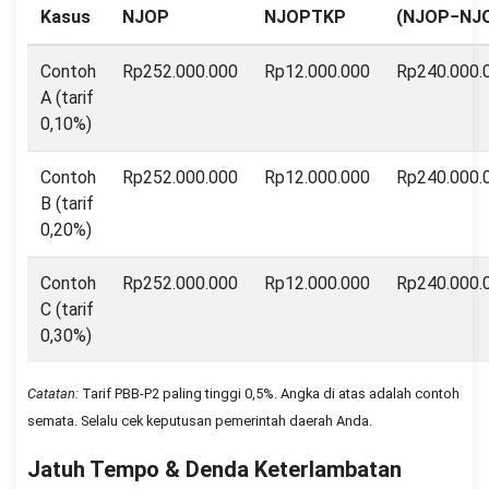
Kasus
NJOP
NJOPTKP
(NJOP−NJ
Contoh
Rp252.000.000
Rp12.000.000
Rp240.000.
A (tarif
0,10%)
Contoh
Rp252.000.000
Rp12.000.000
Rp240.000.
B (tarif
0,20%)
Contoh
Rp252.000.000
Rp12.000.000
Rp240.000.
C (tarif
0,30%)
Catatan:
Tarif PBB-P2 paling tinggi 0,5%. Angka di atas adalah contoh
semata. Selalu cek keputusan pemerintah daerah Anda.
Jatuh Tempo & Denda Keterlambatan