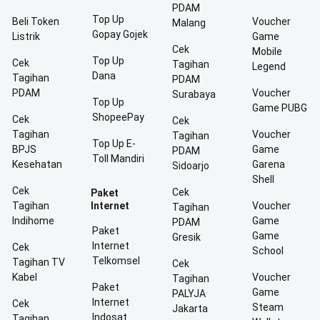
PDAM
Top Up
Beli Token
Voucher
Malang
Gopay Gojek
Listrik
Game
Cek
Mobile
Top Up
Cek
Tagihan
Legend
Dana
Tagihan
PDAM
PDAM
Voucher
Surabaya
Top Up
Game PUBG
ShopeePay
Cek
Cek
Tagihan
Voucher
Tagihan
Top Up E-
BPJS
Game
PDAM
Toll Mandiri
Kesehatan
Garena
Sidoarjo
Shell
Cek
Cek
Paket
Tagihan
Internet
Voucher
Tagihan
Indihome
Game
PDAM
Paket
Game
Gresik
Internet
Cek
School
Telkomsel
Tagihan TV
Cek
Kabel
Voucher
Tagihan
Paket
Game
PALYJA
Internet
Cek
Steam
Jakarta
Indosat
Tagihan