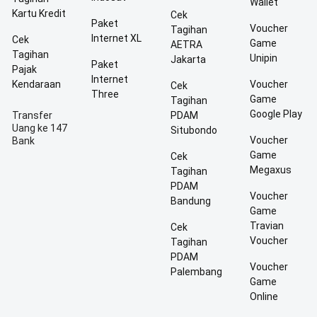
Wallet
Kartu Kredit
Cek
Paket
Voucher
Tagihan
Internet XL
Cek
Game
AETRA
Tagihan
Unipin
Jakarta
Paket
Pajak
Internet
Kendaraan
Voucher
Cek
Three
Game
Tagihan
Google Play
Transfer
PDAM
Uang ke 147
Situbondo
Voucher
Bank
Game
Cek
Megaxus
Tagihan
PDAM
Voucher
Bandung
Game
Travian
Cek
Voucher
Tagihan
PDAM
Voucher
Palembang
Game
Online