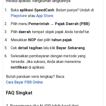
melalui aplikasi. Rangkuman langkahnya:
Buka
aplikasi SpeedCash
. Belum punya? Unduh di
Playstore
atau
App Store
.
Pilih menu
Pemerintah
→
Pajak Daerah (PBB)
.
Pilih
daerah
tempat objek pajak Anda terdaftar.
Masukkan
NOP
dan pilih
tahun pajak
.
Cek
detail tagihan
lalu klik
Bayar Sekarang
.
Selesaikan pembayaran dengan metode yang
tersedia. Jika sukses, Anda akan menerima
notifikasi
di aplikasi.
Butuh panduan versi lengkap? Baca:
Cara Bayar PBB Online
.
FAQ Singkat
1. Bagaimana jika NJOP lebih kecil dari